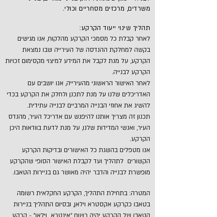
משרדים, מרכזים מסחריים וכולי.
תהליך שינוי ייעוד הקרקע:
לאחר קבלת כל מסמכי הקרקע מהלקוח, אנו מגישים
בקשה למחלקת ההנדסה של העירייה שבו נמצאת
הקרקע, על מנת לקבל את המידע למיצוי מקסימום זכויות
הקרקע לבנייה.
לאחר האישור הראשוני מהעירייה, אנו יושבים עם
האדריכלים שלנו על מנת לתכנן ולחלק את הקרקע בכדי
להשיג את אחוזי הבנייה המרביים לבנייה עתידית.
תכנון זה מצריך אותנו להיפגש עם אדריכל העיר, מהנדס
העיר, ואנשי המדידות שלנו, על מנת לדעת בוודאות היכן
הקרקע.
אנו מטפלים בהשגת כל האישורים ובדיקות הקרקע
הקשורים לתהליך ועד לקבלת האישור הסופי שהקרקע
מופשרת לבנייה והדבר יהיה מאושר גם בניירות הטאבו.
המטרה: בתחילת התהליך, הקרקע החקלאית רשומה
בטאבו כקרקע אקסטרא וילאן, ובסיום התהליך בניירות
הטאבו של הקרקע יהיה רשום “אינטרא וילאן" - קרקע